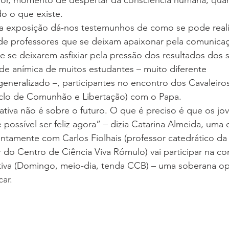
or, momento de despertar da consciência humana, qua
o o que existe.
sta exposição dá-nos testemunhos de como se pode reali
e professores que se deixam apaixonar pela comunicaç
e se deixarem asfixiar pela pressão dos resultados dos s
de anímica de muitos estudantes – muito diferente
eneralizado –, participantes no encontro dos Cavaleiro
iclo de Comunhão e Libertação) com o Papa.
tiva não é sobre o futuro. O que é preciso é que os jo
 possível ser feliz agora” – dizia Catarina Almeida, uma 
ntamente com Carlos Fiolhais (professor catedrático da
 do Centro de Ciência Viva Rómulo) vai participar na co
iva (Domingo, meio-dia, tenda CCB) – uma soberana op
ar.