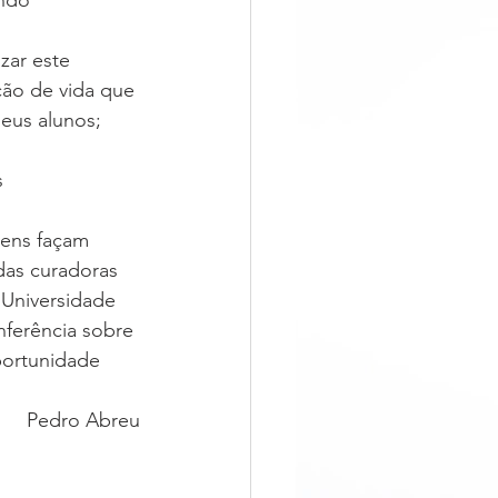
ndo 
zar este 
ão de vida que 
eus alunos; 
s
vens façam 
das curadoras 
 Universidade
nferência sobre 
ortunidade 
Pedro Abreu