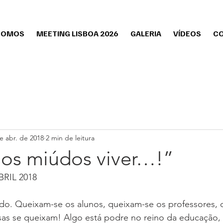
SOMOS
MEETING LISBOA 2026
GALERIA
VÍDEOS
CO
e abr. de 2018
2 min de leitura
os miúdos viver…!”
BRIL 2018
do. Queixam-se os alunos, queixam-se os professores, 
esas se queixam! Algo está podre no reino da educação,