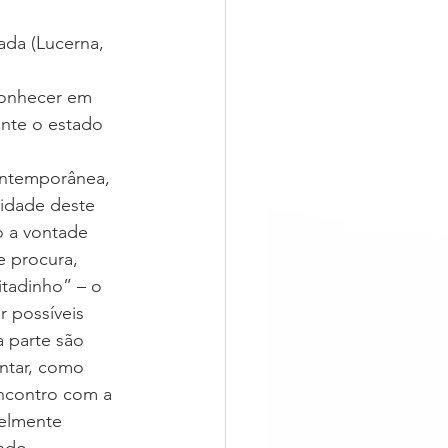
da (Lucerna, 
conhecer em 
nte o estado 
ontemporânea, 
lidade deste 
o a vontade 
e procura, 
tadinho” – o 
 possíveis 
 parte são 
ntar, como 
ncontro com a 
velmente 