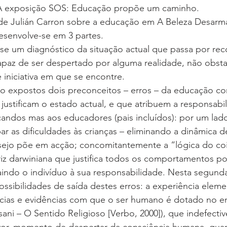
 A exposição SOS: Educação propõe um caminho.
de Julián Carron sobre a educação em A Beleza Desarma
esenvolve-se em 3 partes.
-se um diagnóstico da situação actual que passa por re
paz de ser despertado por alguma realidade, não obsta
e iniciativa em que se encontre.
o expostos dois preconceitos – erros – da educação c
ustificam o estado actual, e que atribuem a responsabi
andos mas aos educadores (pais incluídos): por um lad
r as dificuldades às crianças – eliminando a dinâmica d
sejo põe em acção; concomitantemente a “lógica do coi
z darwiniana que justifica todos os comportamentos por
indo o indivíduo à sua responsabilidade. Nesta segunda
sibilidades de saída destes erros: a experiência eleme
ias e evidências com que o ser humano é dotado no e
ssani – O Sentido Religioso [Verbo, 2000]), que indefecti