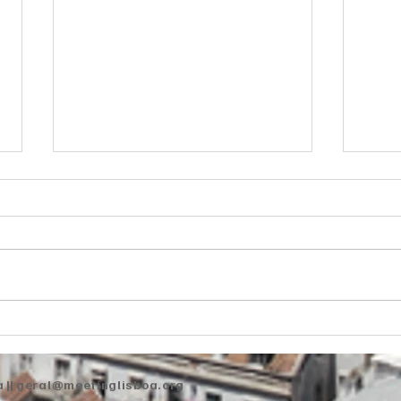
MLX 
MLX 2026 | Viver
intensamente o real
 ||
geral@meetinglisboa.org