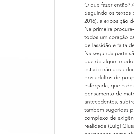
O que fazer então?
Seguindo os textos 
2016), a exposição d
Na primeira procura
todos um coração ca
de lassidão e falta d
Na segunda parte sã
que de algum modo j
estado não aos educ
dos adultos de poupa
esforçada, que o de
pensamento de matri
antecedentes, subtra
também sugeridas pos
complexo de exigênc
realidade (Luigi Giu