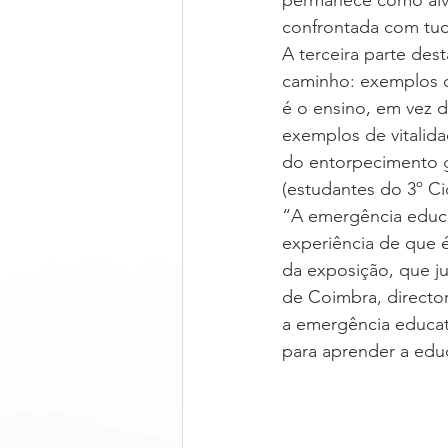
permanece como alv
confrontada com tud
A terceira parte de
caminho: exemplos d
é o ensino, em vez d
exemplos de vitalida
do entorpecimento g
(estudantes do 3º C
“A emergência educa
experiência de que é
da exposição, que ju
de Coimbra, director
a emergência educat
para aprender a educ