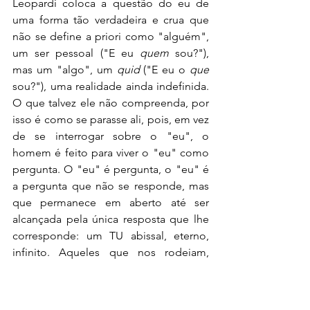
Leopardi coloca a questão do eu de 
uma forma tão verdadeira e crua que 
não se define a priori como "alguém", 
um ser pessoal ("E eu 
quem
 sou?"), 
mas um "algo", um 
quid
 ("E eu o 
que
sou?"), uma realidade ainda indefinida. 
O que talvez ele não compreenda, por 
isso é como se parasse ali, pois, em vez 
de se interrogar sobre o "eu", o 
homem é feito para viver o "eu" como 
pergunta. O "eu" é pergunta, o "eu" é 
a pergunta que não se responde, mas 
que permanece em aberto até ser 
alcançada pela única resposta que lhe 
corresponde: um TU abissal, eterno, 
infinito. Aqueles que nos rodeiam, 
mesmo os que amamos, como a 
pessoa mais querida, não respondem à 
pergunta que o “eu" é. O outro ser 